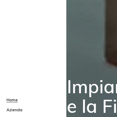
Impia
e la F
Home
Azienda