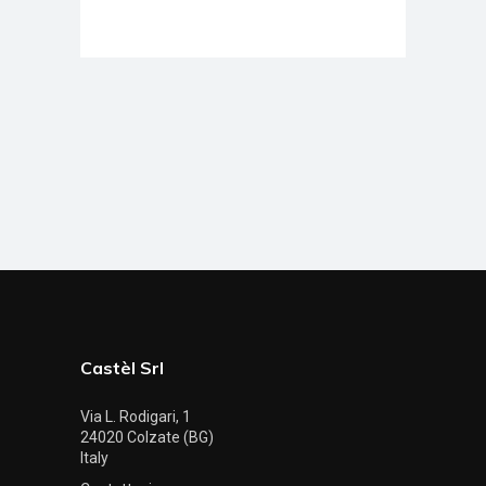
Castèl Srl
Via L. Rodigari, 1
24020 Colzate (BG)
Italy